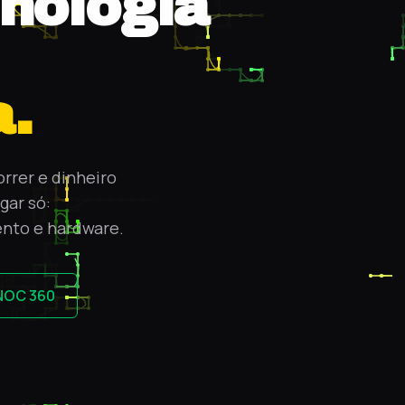
nologia
.
rrer e dinheiro
gar só:
ento e hardware.
NOC 360