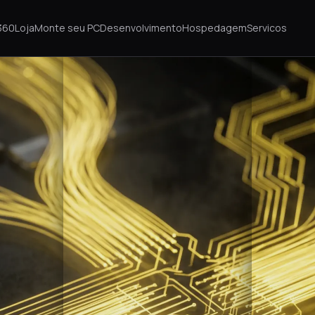
360
Loja
Monte seu PC
Desenvolvimento
Hospedagem
Servicos