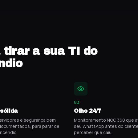
tirar a sua TI do
ndio
03
sólida
Olho 24/7
ervidores e segurança bem
Monitoramento NOC 360 que av
 documentados, para parar de
seu WhatsApp antes do client
incêndio.
perceber que caiu.