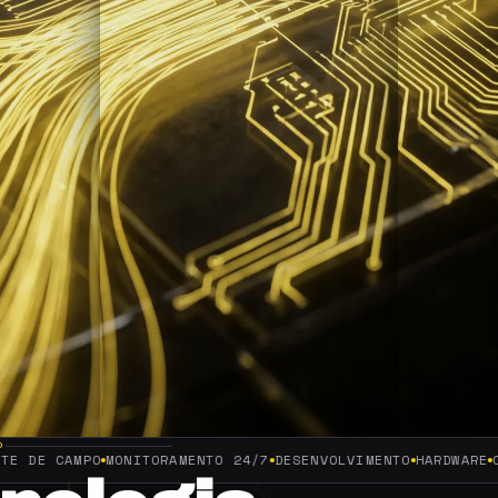
P
MPO
MONITORAMENTO 24/7
DESENVOLVIMENTO
HARDWARE
CONSULTOR