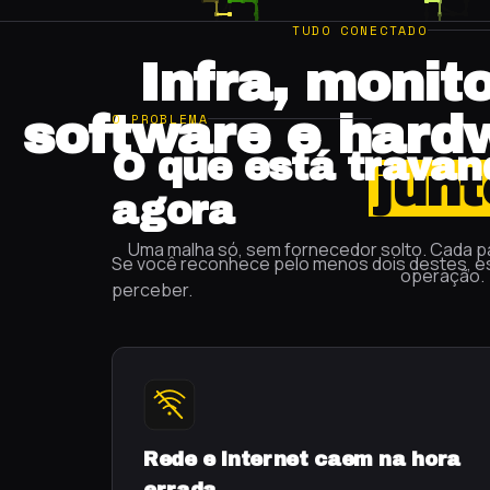
TUDO CONECTADO
Infra, monit
software e hard
O PROBLEMA
O que está trava
junt
agora
Uma malha só, sem fornecedor solto. Cada p
Se você reconhece pelo menos dois destes, e
operação.
perceber.
Rede e internet caem na hora