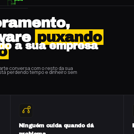
oramento,
ware
puxando
ndo a sua empresa
o
arte conversa com o resto da sua
stá perdendo tempo e dinheiro sem
Ninguém cuida quando dá